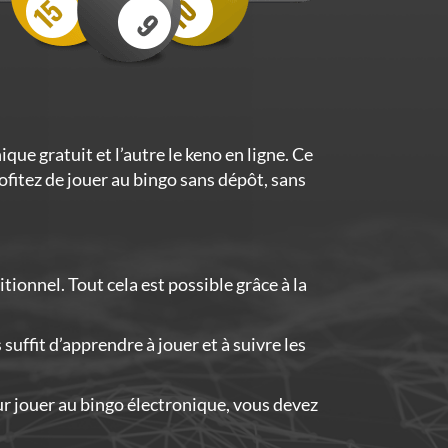
ique gratuit et l’autre le keno en ligne. Ce
rofitez de jouer au bingo sans dépôt, sans
tionnel. Tout cela est possible grâce à la
suffit d’apprendre à jouer et à suivre les
pour jouer au bingo électronique, vous devez