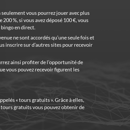
on seulement vous pourrez jouer avec plus
e 200 %, si vous avez déposé 100 €, vous
 bingo en direct.
venue ne sont accordés qu’une seule fois et
s inscrire sur d’autres sites pour recevoir
rrez ainsi profiter de l’opportunité de
que vous pouvez recevoir figurent les
lés « tours gratuits ». Grâce à elles,
s tours gratuits vous pouvez obtenir de