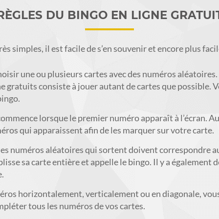
RÈGLES DU BINGO EN LIGNE GRATUI
ès simples, il est facile de s’en souvenir et encore plus facil
 de choisir une ou plusieurs cartes avec des numéros aléatoire
gne gratuits consiste à jouer autant de cartes que possible. 
bingo.
 commence lorsque le premier numéro apparaît à l’écran. Au 
éros qui apparaissent afin de les marquer sur votre carte.
 les numéros aléatoires qui sortent doivent correspondre a
isse sa carte entière et appelle le bingo. Il y a également 
e.
ros horizontalement, verticalement ou en diagonale, vous 
mpléter tous les numéros de vos cartes.