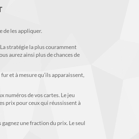
T
e de les appliquer.
s. La stratégie la plus couramment
Vous aurez ainsi plus de chances de
fur et à mesure qu’ils apparaissent,
ux numéros de vos cartes. Le jeu
des prix pour ceux qui réussissent à
gagnez une fraction du prix. Le seul