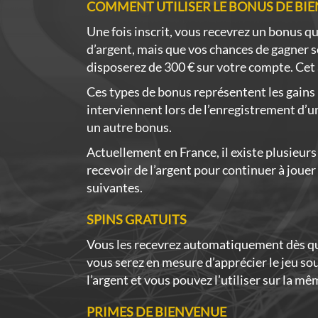
COMMENT UTILISER LE BONUS DE BI
Une fois inscrit, vous recevrez un bonus q
d’argent, mais que vos chances de gagner 
disposerez de 300 € sur votre compte. Cet a
Ces types de bonus représentent les gains 
interviennent lors de l’enregistrement d’un
un autre bonus.
Actuellement en France, il existe plusieurs
recevoir de l’argent pour continuer à joue
suivantes.
SPINS GRATUITS
Vous les recevrez automatiquement dès que 
vous serez en mesure d’apprécier le jeu sou
l’argent et vous pouvez l’utiliser sur la mê
PRIMES DE BIENVENUE