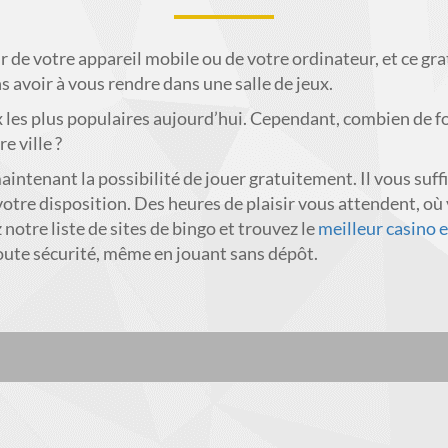
rtir de votre appareil mobile ou de votre ordinateur, et ce 
 avoir à vous rendre dans une salle de jeux.
 les plus populaires aujourd’hui. Cependant, combien de fo
e ville ?
ntenant la possibilité de jouer gratuitement. Il vous suffit
votre disposition. Des heures de plaisir vous attendent, où
notre liste de sites de bingo et trouvez le
meilleur casino e
toute sécurité, même en jouant sans dépôt.