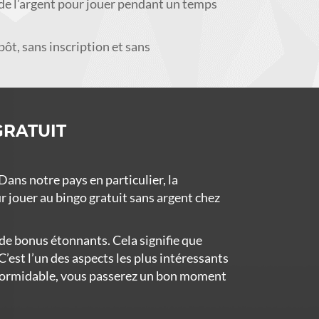
z de l’argent pour jouer pendant un temps
ôt, sans inscription et sans
GRATUIT
Dans notre pays en particulier, la
 jouer au bingo gratuit sans argent chez
 de bonus étonnants. Cela signifie que
est l’un des aspects les plus intéressants
ce formidable, vous passerez un bon moment